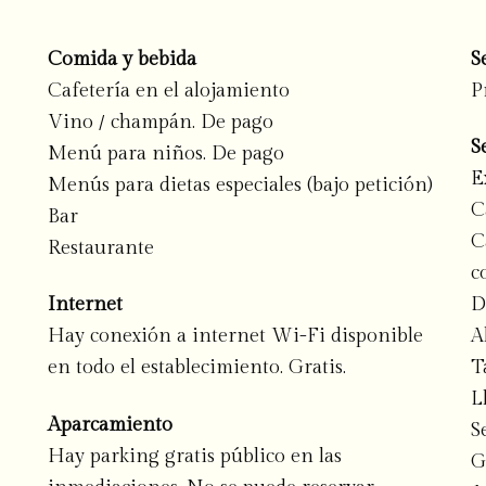
Comida y bebida
S
Cafetería en el alojamiento
P
Vino / champán. De pago
S
Menú para niños. De pago
E
Menús para dietas especiales (bajo petición)
C
Bar
C
Restaurante
c
Internet
D
Hay conexión a internet Wi-Fi disponible
A
en todo el establecimiento. Gratis.
T
L
Aparcamiento
S
Hay parking gratis público en las
G