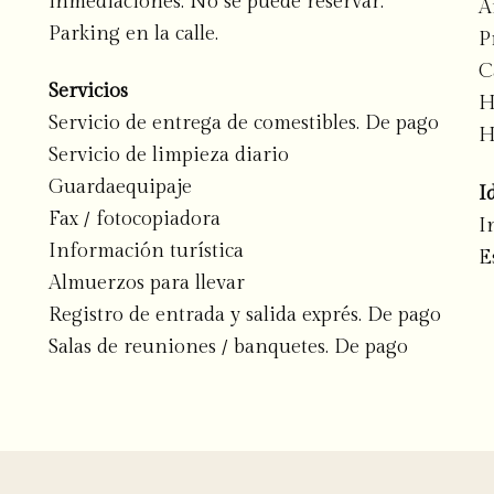
inmediaciones. No se puede reservar.
A
Parking en la calle.
P
C
Servicios
H
Servicio de entrega de comestibles. De pago
H
Servicio de limpieza diario
Guardaequipaje
I
Fax / fotocopiadora
I
Información turística
E
Almuerzos para llevar
Registro de entrada y salida exprés. De pago
Salas de reuniones / banquetes. De pago